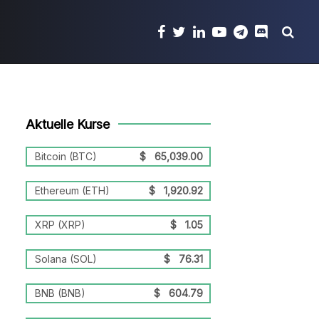
Aktuelle Kurse
Bitcoin (BTC)
$
65,039.00
Ethereum (ETH)
$
1,920.92
XRP (XRP)
$
1.05
Solana (SOL)
$
76.31
BNB (BNB)
$
604.79