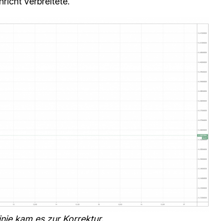
hricht verbreitete.
ie kam es zur Korrektur.