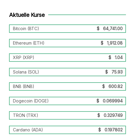
Aktuelle Kurse
Bitcoin (BTC)
$
64,741.00
Ethereum (ETH)
$
1,912.08
XRP (XRP)
$
1.04
Solana (SOL)
$
75.93
BNB (BNB)
$
600.82
Dogecoin (DOGE)
$
0.069994
TRON (TRX)
$
0.329749
Cardano (ADA)
$
0.197802