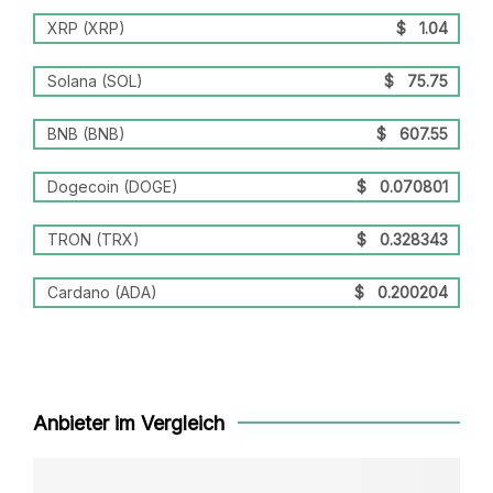
XRP (XRP)
$
1.04
Solana (SOL)
$
75.75
BNB (BNB)
$
607.55
Dogecoin (DOGE)
$
0.070801
TRON (TRX)
$
0.328343
Cardano (ADA)
$
0.200204
Anbieter im Vergleich