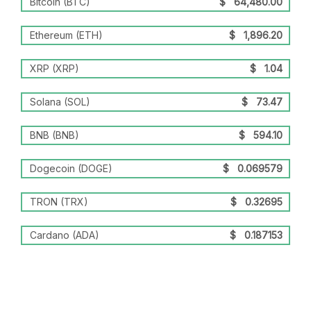
Bitcoin (BTC)
$
64,480.00
Ethereum (ETH)
$
1,896.20
XRP (XRP)
$
1.04
Solana (SOL)
$
73.47
BNB (BNB)
$
594.10
Dogecoin (DOGE)
$
0.069579
TRON (TRX)
$
0.32695
Cardano (ADA)
$
0.187153