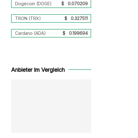
Dogecoin (DOGE)
$
0.070209
TRON (TRX)
$
0.327511
Cardano (ADA)
$
0.199694
Anbieter im Vergleich