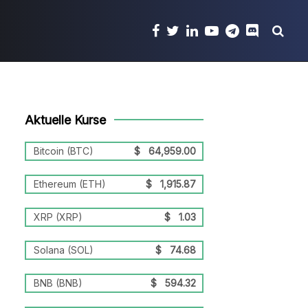
Aktuelle Kurse
Bitcoin (BTC)
$
64,959.00
Ethereum (ETH)
$
1,915.87
XRP (XRP)
$
1.03
Solana (SOL)
$
74.68
BNB (BNB)
$
594.32