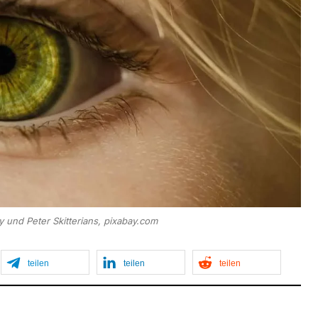
y und Peter Skitterians, pixabay.com
teilen
teilen
teilen